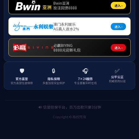
根据申博sunbet集团2025年春季校园招聘公告，经过简历初筛、面试、体检、考察等程序，研究确定11名拟录用人员，现予以公示。公示时间：2025年6月1...
申博sunbet集团2025年春季校园招聘面试成绩公
2025年05月30日
示
根据申博sunbet集团2025年春季校园招聘公告要求，现将面试成绩予以公示。考生编号姓名岗位面试得分写作得分综合得分排名备注1001陈*颖宁德市港...
申博sunbet集团2025年社会招聘公告
2025年05月22日
一、企业简介申博sunbet作为福建港口集团在宁德区域建设和运营港口物流主业的平台，为福建港口集团二级企业，承担着宁德市公共码头...
申博sunbet关于公开竞聘选拔司管副职的公告
2025年03月25日
各单位：根据工作需要，经集团党委会研究决定，本次通过公开竞聘方式在集团内部选拔1名司管副职干部。现将有关事宜公告如下。一、竞聘上岗岗位...
申博sunbet集团2025年春季校园招聘公告
2025年03月11日