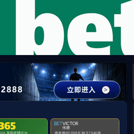
sunbet(中国区)官方网站
页
走进企业
新闻资讯
采购招标
企业党建
联系我