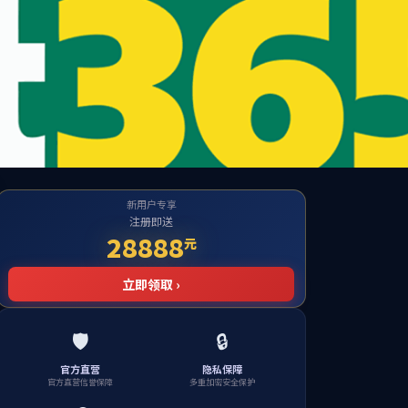
们
人才招聘