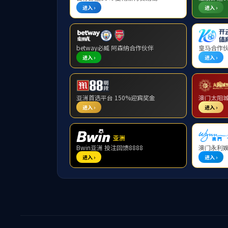
人才招聘
招聘公示
招聘公告
申博sunbet20
招聘公示
申博sunbet集团