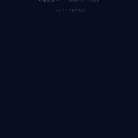
序
报价单位
号
1
福州鑫联建电力工程有限
司
2
福州合创机电设备有限公司
3
福建省机电设备有限公司
资（服务）采购管理领导小组审定，
福州鑫联建电
年
4
月
1
0
起至
202
6
年
4
月
1
5
日止，对询价结果有异议
提交书面意见。
宁德市漳湾集装箱有限公司综合管理部
593-23586
8
8