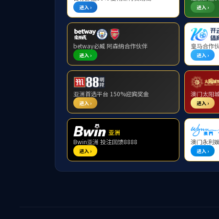
新闻资讯
通知公告
企业动态
关于宁德
行业新闻
图片新闻
宁德市漳
通知公告
宁德市漳湾集装
价情况如下：