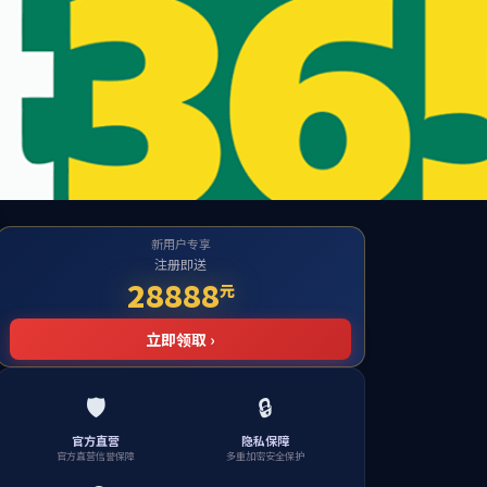
们
人才招聘