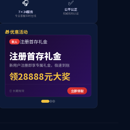
首页 / 采购招标 /
采购结果
作服务采购项目的结果公示
bet集团
务采购项目，询价工作于
2025年10月17日下午在
确定中选人，共有3家单位参与报价，经霞浦
为宁德国立港口服务有限公司，报价为人民币