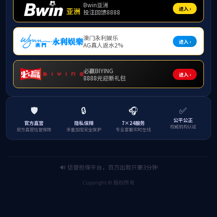
民法院通过司法程序认定的失信被执行人，在各级公务员招考、事业单位
及国有企业公开招聘考试中被认定有舞弊等严重违反录用（招聘）纪律行
为的人员，现役军人，在读的非
应届毕业生
，以及有法律规定不得聘用的
人员，不得报名。
二、招聘岗位及要求
机械操作手岗位，要求男性，年龄
30周岁以下，单侧裸眼视力不
低于4.8，无散光，无恐高，24小时轮班作业，高中、中专及以上学历，
专业不限,持有特种作业证，持有Q2限流动式起重机招聘3人，持有Q2限
门座式起重机招聘7人。
三
、
报名办法
采取网络报名，程序如下：
（一）信息发布：招聘信息在
福建港口集团有限责任公司网站
（
https://www.fjpg.cn）
申博sunbet集团有限
公司网站（
）
发布
。
（二）报名时间和方式：报考者应在
202
2
年
3
月
7
日～
3
月
1
1
日，
进