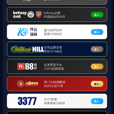
申博sunbet2022年机械操作手公开招聘公告
日期：2022-03-04 来自：申博sunbet集团
为满足
申博sunbet
港口作业需求
，
结合工作
实际，现面向社会公开
招聘机械操作手
10人，
有关事项公告
如
下：
一、招聘对象和条件
（一）招聘对象：具有国家承认的符合招聘岗位要求学历的毕业
生；经人事主管部门同意离职或调动的各类在职人员（在面试结束后
7个
工作日内提供同意解聘或调动证明）。
（二）招聘条件：具有中华人民共和国国籍；遵守宪法和法律；
具有良好的品行；具备招聘岗位所需的条件
;适应岗位要求的身体条件；
年龄在18周岁以上，
30周岁以下。
（三）曾因犯罪受过刑事处罚的人员和曾被开除公职的人员，人