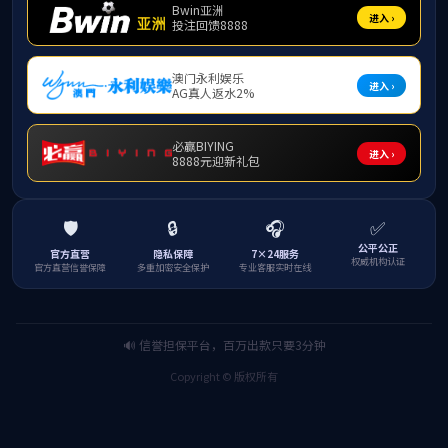
“缅怀英烈守初心 传承精神担使命”
2021年10月19日
为扎实推进党史学习教育、弘扬爱国主义精神，2021年10月18日晚，申博sunbet集团机关党支部及所属宁连公司党支部、港投公司党支部、三都港公司党...
严阵以待 主动作为
2021年09月17日
政治生日映照初心使命 砥砺前行谱写港口新篇
2021年08月19日
为深入开展党史学习教育，在中国共产党成立100周年之际，引导党员干部牢固树立永远跟党走的理想信念，坚守入党初心，8月18日，申博sunbet集团机关党...
精准扶贫办实事 情系西坪暖人心
2021年07月05日
2021年7月5日，柘荣县宅中乡乡长叶建国携西坪村两委成员，代表全体村民赠予申博sunbet集团“倾情帮扶倾力为民，情系扶贫为民建功”牌匾以感谢公司...
申博sunbet收听收看 “七一”庆祝大会
2021年07月01日