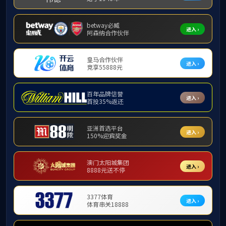
乡村振兴|申博sunbet助力“海鲜一条街”招商引资
日期：2024-10-25 来自：申博sunbet集团