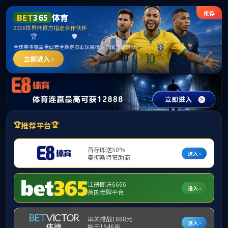
sunbet(中国区)官方网站
走进企业
集团简介
组织机构
所属企业