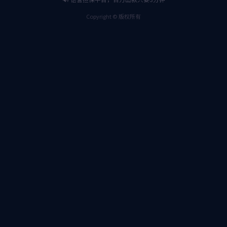
里，至上海港428海里。港内水域宽阔，不冻不淤
级杂货码头于1994年建成投产，码头泊位长129
吐量能力为20万吨，2000年国务院批准白马
年经论证最大靠泊能力提升为7500吨。
0吨级码头占地30多亩，仓库面积2000多平方米
吨克令吊1台，4.5吨叉车1台，7吨叉车1台。