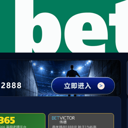
sunbet(中国区)官方网站
页
走进企业
新闻资讯
采购招标
企业党建
联系我