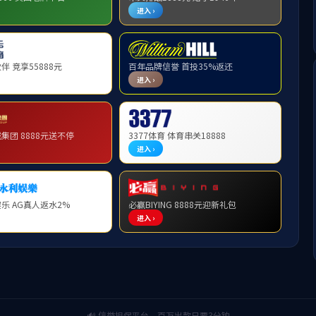
白马港分公司
日期：2021-11-03 来自：申博sun
bet白马港分公司拥有白马港3000吨级码头一个。
48ˊ52.6，东经119°41ˊ10.5，下白石水
.5公路，距衢宁铁路湾坞货运站16公里（全程高