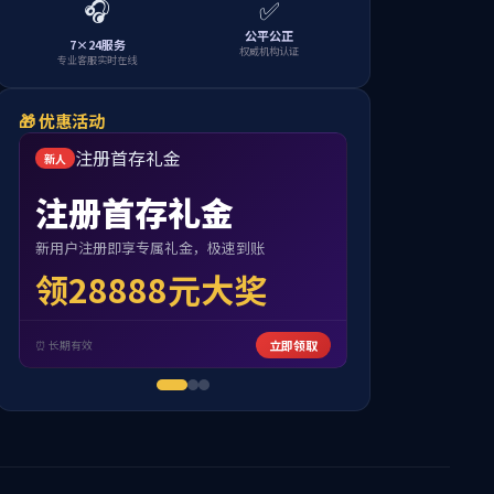
首页 / 走进企业 /
所属企业
bet集团
白马港3000吨级码头位于福安市下白石镇，地理
路、陆路交通便捷，其中距离沈海高速公路下白石互通口
速公路）；水路距离福州港110海里，至台湾基