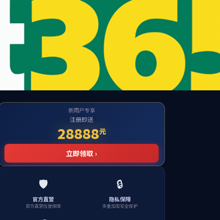
们
人才招聘