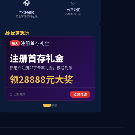
首页 / 新闻资讯 /
行业新闻
竣工交付仪式圆满完成
bet集团