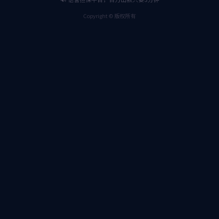
报价单位
价
福州信达宇网络科技有限公司
9
福州警鑫防护设备有限公司
9
南京三宝科技股份有限公司
9
资（服务）采购管理领导小组审定，本项目中选
个工作日，对公示结果有异议者，可在公示期内向
福建宁港港口投资发展有限公司综合管理部
0593-
2909226