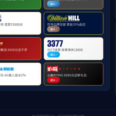
漳湾作业区18-20号泊位 机器狗
日期：2025-12-01 来自：申博sun
口投资发展有限公司
关于
漳湾作业区
18-20号
业区7号泊位办公楼4楼会议室进行。本次比选采用
定中选人。