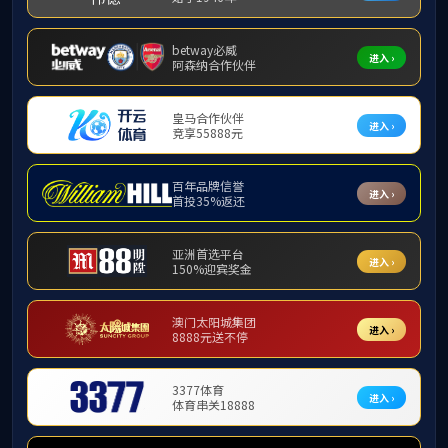
通知公告
关于宁德市漳湾集装箱有限公司 危楼拆除项目询价
活动终止公告
日期：2025-12-09 来自：申博sunbet集团
一、项目概况
项目名称：宁德市漳湾集装箱有限公司危楼拆除项目。
二、项目终止原因
因项目询价截止（
2025年12月08日17：30）后，本项目无供应商
响应询报价，本次项目询价终止，另文发布第二次项目询价公告。
联系人：卢功宏电话：
13860337886
宁德市漳湾集装箱有限公