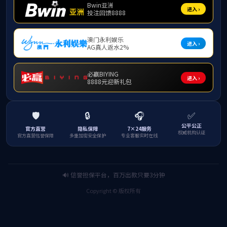
3.招标内容及范围
：
10kv增容改造工程图纸所含全部内容，具体以
采购人提供的施工图为准，以工程量清单为依据，包含高压柜改造、电力
电缆敷设及配套土建工程、送电接火审批及供电公司验收等工作。
4.项目控制价（即最高投标限价，下同）：人民币646000元（陆拾
肆万陆仟元整，
含
9%税金
），采用固定总价承包方式，报价含完成本项
目的所有内容，按照综合单价报价法形成固定总价；资格符合要求的前提
下采用报价最低的原则选择施工单位。
在评审过程中，评审小组发现报价
人的报价明显低于其他投标，或其工程量清单报价某项报价远低于市场成
本的视为无效报价，评审小组
将可能
取消其竞标资格。
5.施工工期：本工程施工总工期30日历天（含送电接火审批及供电
公司验收），按发包方下发的开工通知时间起计，缺陷责任期为1年，从
工程完成正式竣工验收合格之日起计算；
6.质量要求：报价材料需为国内一线品牌，符合国家、电力行业现
行工程施工质量验收规范质量合格标准，且通过工程项目有关部门验收并
送电；