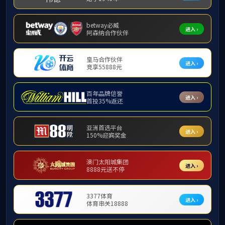
通知公告
关于宁德市漳湾集装箱有限公司10kV配电增容 改造
工程的询价函
日期：2025-11-07 来自：申博sunbet集团
各有关单位：
我公司因“10kV配电增容改造工程”需要。根据公司非招标方式采购
管理办法相关规定，现对该项目施工单位进行公开询价，欢迎符合条件的
单位参与报价。
一、项目概况
1.
项目名称：宁德市漳湾集装箱有限公司
10kV配电增容改造工程
；
2.项目地点：宁德市漳湾集装箱有限公司港区内；