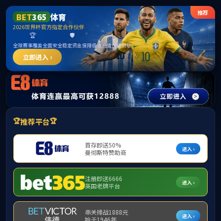
sunbet(中国区)官方网站
新闻资讯
企业动态
行业新闻
图片新闻