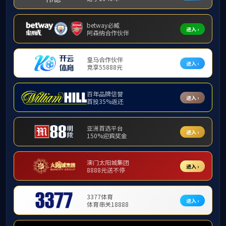
通知公告
迎中秋 庆国庆｜申博sunbet集团双节同庆活动精彩
纷呈
日期：2025-09-30 来自：申博sunbet集团