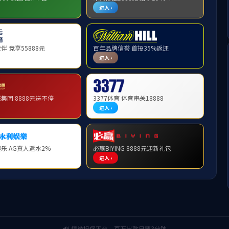
关于宁德市漳湾集装箱有限公司 危楼拆
日期：2025-12-09 来自：申博sun
况
宁德市漳湾集装箱有限公司危楼拆除项目。
止原因