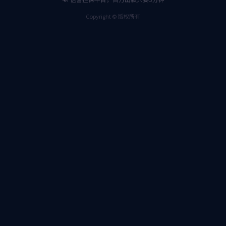
截止（
2025年12月08日17：30）后，本项
询价公告。
功宏电话：
13860337886
宁德市漳湾集装箱有限公司
2025年12月9日
湾作业区18-20#泊位门机集装箱作业智能管控系统项目的询价公告