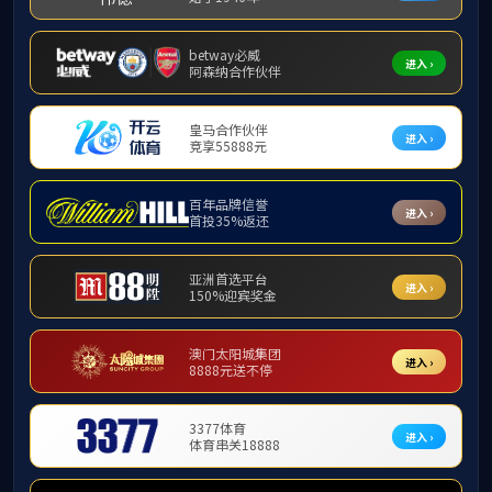
文明学习专栏
学习进行时
学习进行时|深入学习《习近平经济文选》，增强做
好经济工作的本领
日期：2025-07-18 来自：申博sunbet集团