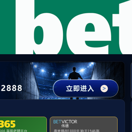
sunbet(中国区)官方网站
页
走进企业
新闻资讯
采购招标
企业党建
联系我