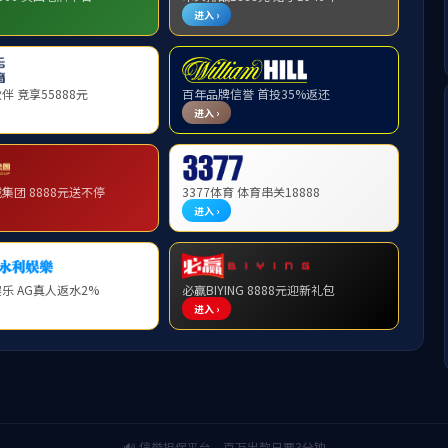
动｜申博sunbet权属支部开展“追寻红色
日期：2026-04-13 来自：申博sun
贯彻习近平新时代中国特色社会主义思想，深入
兴港公司支部、漳湾公司支部前往古田县杉洋镇联