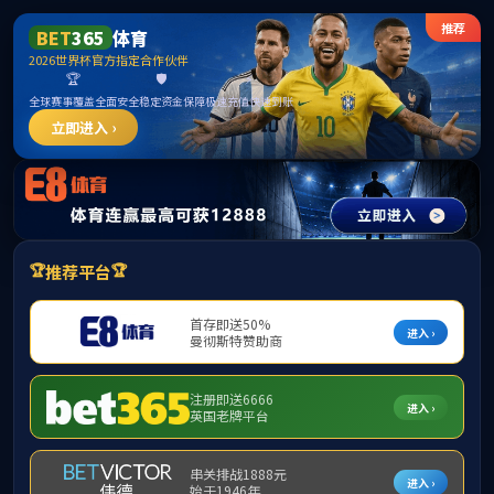
sunbet(中国区)官方网站
新闻资讯
企业动态
行业新闻
图片新闻