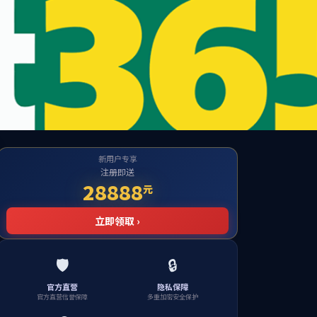
们
人才招聘