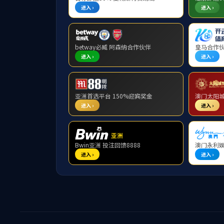
安全生产标
安全生产标
准化
安全简讯
全民消防 生命至上
福建港口集团一线
申博sunbet集