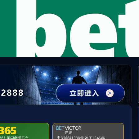
sunbet(中国区)官方网站
页
走进企业
新闻资讯
采购招标
企业党建
联系我