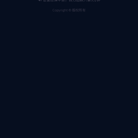
建港口集团党委副书记吴大文带队深入申博sunbet集团
安全靠人民|申博sunbet举办网络安全宣传周活动
网络安全靠人民｜权属霞浦公司开展2025年国家网络安全
连、港投公司联合开展港口设施保安演练
nbet集团开展安全生产大检查专项整治行动
团召开安全生产大检查专项行动部署会